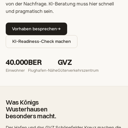
von der Nachfrage. KI-Beratung muss hier schnell
und pragmatisch sein.
Vorhaben besprechen
KI-Readiness-Check machen
40.000
BER
GVZ
Einwohner
Flughafen-Nähe
Güterverkehrszentrum
Was Königs
Wusterhausen
besonders macht.
Der Hafen und das GVZ Schönefelder Kreuz machen die