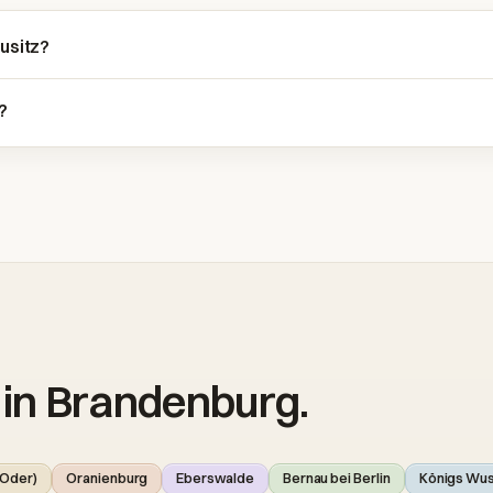
usitz?
?
 in Brandenburg.
(Oder)
Oranienburg
Eberswalde
Bernau bei Berlin
Königs Wu