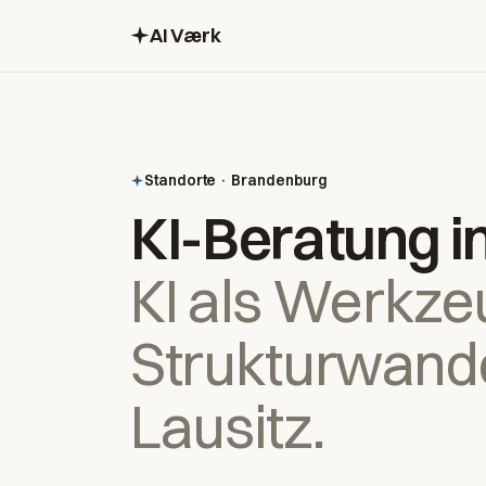
AI Værk
Standorte · Brandenburg
KI-Beratung i
KI als Werkze
Strukturwande
Lausitz.