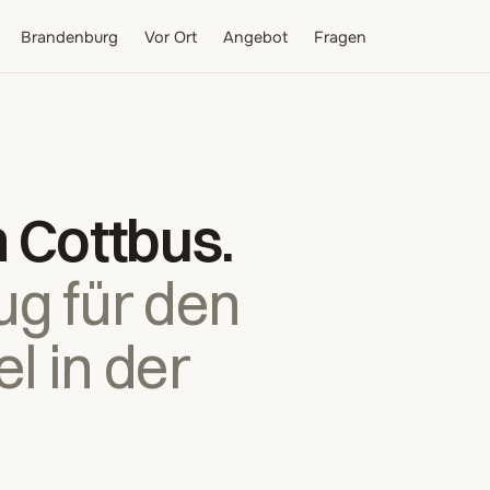
Brandenburg
Vor Ort
Angebot
Fragen
n
Cottbus
.
ug für den
l in der